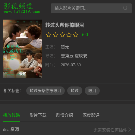
转过头帮你擦眼泪
6.0
主演：
暂无
导演：
姜秉辰
盧映安
时间：
2026-07-30
未知
相关标签：
转过头帮你擦眼泪
转过
眼泪
播放线路
影片下载
剧情介绍
深度影评
ikun资源
无需安装任何插件