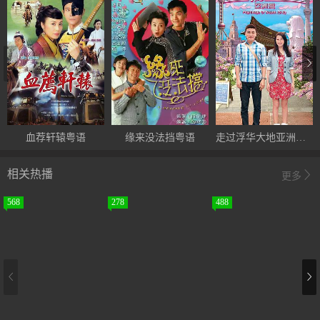
血荐轩辕粤语
缘来没法挡粤语
走过浮华大地亚洲篇国语
相关热播
更多
568
278
488